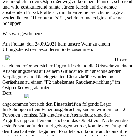
wie möglich in den Ostpreußenweg zu kommen. Panisch, schreiend
und wild gestikulierend rannte Jürgen Kirsch auf die gerade
absitzenden Einsatzkräfte zu, um ihnen seine brenzliche Lage zu
verdeutlichen. "Hier brennt´s!!!", schrie er und zeigte auf seinen
Schuppen.
Was war geschehen?
Am Freitag, den 24.09.2021 kam unsere Wehr zu einem
Übungsdienst der besonderen Sorte zusammen.
Unser
scheidender
Ortsvorsteher Jürgen
Kirsch lud
die
Ortswehr
zu einem
Ausbildungsdienst auf
seinem
Grundstück mit
anschließender
Verpflegung ein. Die eingeteilten Einsatzkräfte wurden am
Gerätehaus zu einem "F2 unbekannte Rauchentwicklung" im
Ostpreußenweg alarmiert.
Dort
angekommen bot sich den Einsatzkräften folgende Lage:
Im Schuppen ist ein Feuer ausgebrochen, zudem wurden noch 2
Personen vermisst. Mit angelegtem
Atemschutz
ging der
Angriffstrupp zur Personensuche in das Objekt vor. Nachdem die
erste Person gefunden und geborgen wurde, konnte der Trupp mit
den Löscharbeiten beginnen. Parallel dazu
konnte auch
dank ihrer