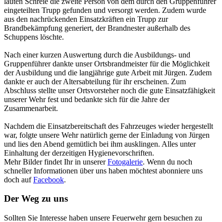
lauten Schreie die zweite
Person von
dem durch den Gruppenführer
eingeteilten
Trupp gefunden
und versorgt werden. Zudem wurde
aus den nachrückenden Einsatzkräften ein Trupp zur
Brandbekämpfung generiert, der Brandnester außerhalb des
Schuppens löschte.
Nach einer kurzen Auswertung durch die Ausbildungs- und
Gruppenführer dankte unser Ortsbrandmeister für die Möglichkeit
der Ausbildung und die langjährige gute Arbeit mit Jürgen. Zudem
dankte er auch der Altersabteilung für ihr erscheinen.
Zum
Abschluss stellte unser Ortsvorsteher noch die gute Einsatzfähigkeit
unserer Wehr fest und bedankte sich für die Jahre der
Zusammenarbeit.
Nachdem die Einsatzbereitschaft des
Fahrzeuges
wieder hergestellt
war, folgte unsere Wehr
natürlich
gerne der Einladung von Jürgen
und lies den Abend gemütlich bei ihm ausklingen. Alles unter
Einhaltung der derzeitigen Hygienevorschriften.
Mehr Bilder findet Ihr in unserer
Fotogalerie
. Wenn du noch
schneller Informationen über uns haben möchtest abonniere uns
doch auf
Facebook
.
Der Weg zu uns
Sollten Sie Interesse haben unsere Feuerwehr gern besuchen zu