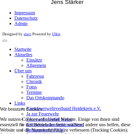
Jens Stärker
Impressum
Datenschutz
Admin
Designed by
sinci
Powered by
Ulkit
Startseite
Aktuelles
Einsätze
Allgemein
Über uns
Fahrzeug
Chronik
Fotos
Termine
Das Ortskommando
Links
Kreisfeuerwehrverband Heidekreis e.V.
Wir benutzen Cookies
Ja zur Feuerwehr
Wir nutzen Cookies auf unserer Website. Einige von ihnen sind
Feuerwehr Unfall Kasse
essenziell für den Betrieb der Seite, während andere uns helfen, diese
Giftinformationszentrum-Nord
Website und die Nutzererfahrung zu verbessern (Tracking Cookies).
Rettungskarte PKW