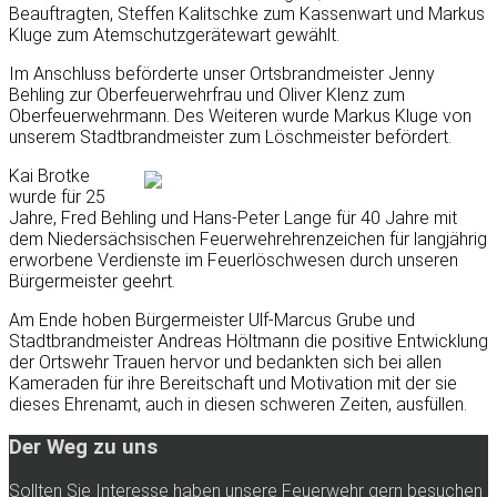
Beauftragten, Steffen
Kalitschke
zum Kassenwart und Markus
Kluge zum Atemschutzgerätewart gewählt.
Im Anschluss beförderte unser Ortsbrandmeister Jenny
Behling
zur Oberfeuerwehrfrau und Oliver
Klenz
zum
Oberfeuerwehrmann. Des
Weiteren
wurde Markus Kluge von
unserem Stadtbrandmeister zum Löschmeister befördert.
Kai
Brotke
wurde für 25
Jahre, Fred
Behling
und Hans-Peter Lange für 40 Jahre mit
dem Niedersächsischen Feuerwehrehrenzeichen für langjährig
erworbene Verdienste im Feuerlöschwesen durch unseren
Bürgermeister geehrt.
Am Ende hoben
Bürgermeister Ulf-Marcus Grube und
Stadtbrandmeister Andreas
Höltmann
die positive Entwicklung
der Ortswehr
Trauen hervor und bedankten sich bei allen
Kameraden für ihre Bereitschaft und Motivation mit der sie
dieses Ehrenamt, auch in diesen schweren Zeiten, ausfüllen.
Der Weg zu uns
Sollten Sie Interesse haben unsere Feuerwehr gern besuchen