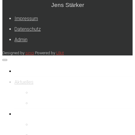
Jens Stärker
Impressum
Datenschutz
Admin
Designed by
sinci
Powered by
Ulkit
Startseite
Aktuelles
Einsätze
Allgemein
Über uns
Fahrzeug