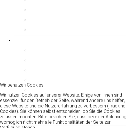
Chronik
Fotos
Termine
Das Ortskommando
Links
Kreisfeuerwehrverband Heidekreis e.V.
Ja zur Feuerwehr
Feuerwehr Unfall Kasse
Giftinformationszentrum-Nord
Wir benutzen Cookies
Rettungskarte PKW
Wir nutzen Cookies auf unserer Website. Einige von ihnen sind
essenziell für den Betrieb der Seite, während andere uns helfen,
Rauchmelder retten Leben
diese Website und die Nutzererfahrung zu verbessern (Tracking
Dorfgemeinschaft Trauen
Cookies). Sie können selbst entscheiden, ob Sie die Cookies
zulassen möchten. Bitte beachten Sie, dass bei einer Ablehnung
Feuerwehrrabatte
womöglich nicht mehr alle Funktionalitäten der Seite zur
Verfügung stehen.