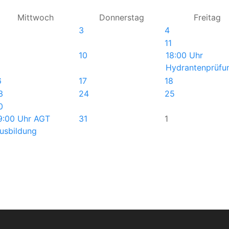
Mittwoch
Donnerstag
Freitag
3
4
11
10
18:00 Uhr
Hydrantenprüfun 
6
17
18
3
24
25
0
9:00 Uhr AGT
31
1
usbildung