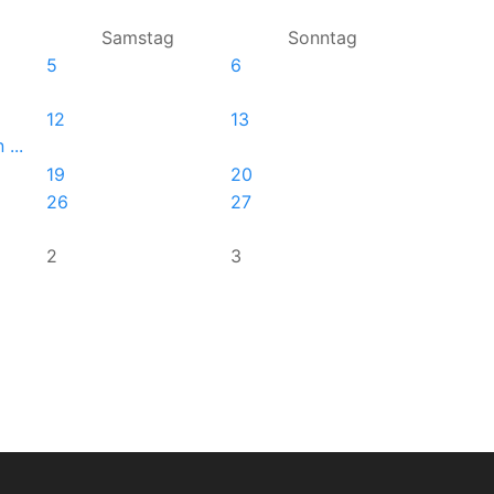
Samstag
Sonntag
5
6
12
13
...
19
20
26
27
2
3